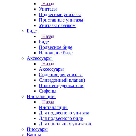
Назад
Унитазы
Подвесные унитазы
Приставные унитазы
Унитазы с бачком
Биде
Назад
Биде
Подвесное биде
Напольное биде
Аксессуары
Назад
Аксессуары
Сидения для унитаза
Слив(донный клапан)
Полотенцедержатели
Сифоны
Инсталляции
Назад
Инсталляции
Для подвесного унитаза
Для подвесного биде
Для напольных унитазов
Писсуары
Ванны