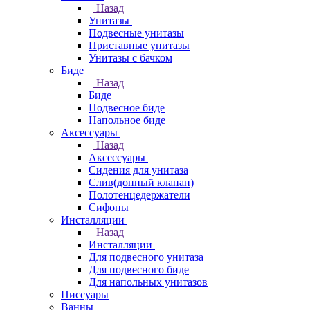
Назад
Унитазы
Подвесные унитазы
Приставные унитазы
Унитазы с бачком
Биде
Назад
Биде
Подвесное биде
Напольное биде
Аксессуары
Назад
Аксессуары
Сидения для унитаза
Слив(донный клапан)
Полотенцедержатели
Сифоны
Инсталляции
Назад
Инсталляции
Для подвесного унитаза
Для подвесного биде
Для напольных унитазов
Писсуары
Ванны