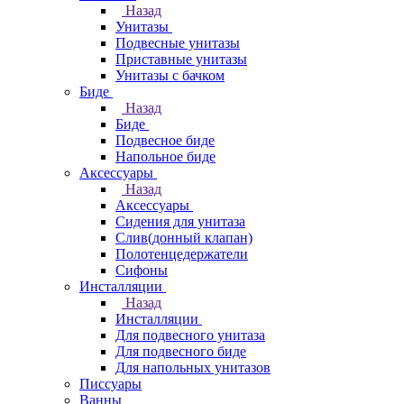
Назад
Унитазы
Подвесные унитазы
Приставные унитазы
Унитазы с бачком
Биде
Назад
Биде
Подвесное биде
Напольное биде
Аксессуары
Назад
Аксессуары
Сидения для унитаза
Слив(донный клапан)
Полотенцедержатели
Сифоны
Инсталляции
Назад
Инсталляции
Для подвесного унитаза
Для подвесного биде
Для напольных унитазов
Писсуары
Ванны