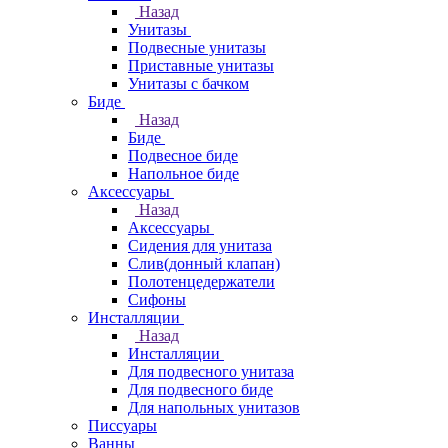
Назад
Унитазы
Подвесные унитазы
Приставные унитазы
Унитазы с бачком
Биде
Назад
Биде
Подвесное биде
Напольное биде
Аксессуары
Назад
Аксессуары
Сидения для унитаза
Слив(донный клапан)
Полотенцедержатели
Сифоны
Инсталляции
Назад
Инсталляции
Для подвесного унитаза
Для подвесного биде
Для напольных унитазов
Писсуары
Ванны