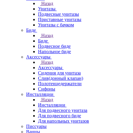
Назад
Унитазы
Подвесные унитазы
Приставные унитазы
Унитазы с бачком
Биде
Назад
Биде
Подвесное биде
Напольное биде
Аксессуары
Назад
Аксессуары
Сидения для унитаза
Слив(донный клапан)
Полотенцедержатели
Сифоны
Инсталляции
Назад
Инсталляции
Для подвесного унитаза
Для подвесного биде
Для напольных унитазов
Писсуары
Ванны