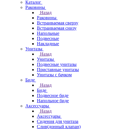
Каталог
Раковины
Назад
Раковины
Встраиваемая сверху
Встраиваемая снизу
Напольные
Подвесные
Накладные
Унитазы
Назад
Унитазы
Подвесные унитазы
Приставные унитазы
Унитазы с бачком
Биде
Назад
Биде
Подвесное биде
Напольное биде
Аксессуары
Назад
Аксессуары
Сидения для унитаза
Слив(донный клапан)