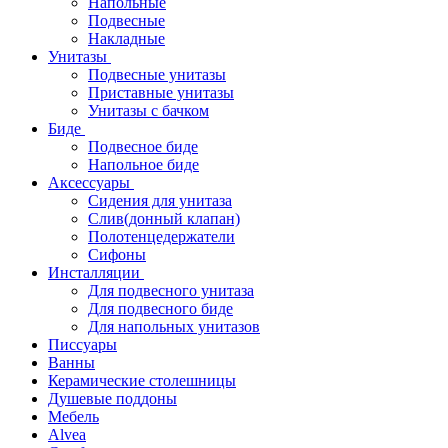
Напольные
Подвесные
Накладные
Унитазы
Подвесные унитазы
Приставные унитазы
Унитазы с бачком
Биде
Подвесное биде
Напольное биде
Аксессуары
Сидения для унитаза
Слив(донный клапан)
Полотенцедержатели
Сифоны
Инсталляции
Для подвесного унитаза
Для подвесного биде
Для напольных унитазов
Писсуары
Ванны
Керамические столешницы
Душевые поддоны
Мебель
Alvea