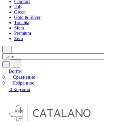
Comfort
Italy
Green
Gold & Silver
Tonalita
Sfera
Premium
Zero
Войти
0
Сравнение
0
Избранное
0
Корзина