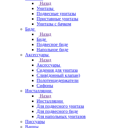
Назад
Унитазы
Подвесные унитазы
Приставные унитазы
Унитазы с бачком
Биде
Назад
Биде
Подвесное биде
Напольное биде
Аксессуары
Назад
Аксессуары
Сидения для унитаза
Слив(донный клапан)
Полотенцедержатели
Сифоны
Инсталляции
Назад
Инсталляции
Для подвесного унитаза
Для подвесного биде
Для напольных унитазов
Писсуары
Ванны