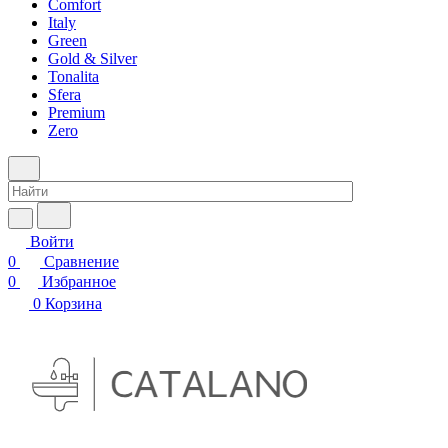
Comfort
Italy
Green
Gold & Silver
Tonalita
Sfera
Premium
Zero
Войти
0
Сравнение
0
Избранное
0
Корзина