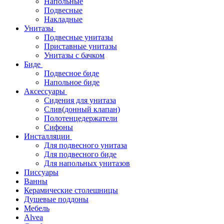
Напольные
Подвесные
Накладные
Унитазы
Подвесные унитазы
Приставные унитазы
Унитазы с бачком
Биде
Подвесное биде
Напольное биде
Аксессуары
Сидения для унитаза
Слив(донный клапан)
Полотенцедержатели
Сифоны
Инсталляции
Для подвесного унитаза
Для подвесного биде
Для напольных унитазов
Писсуары
Ванны
Керамические столешницы
Душевые поддоны
Мебель
Alvea