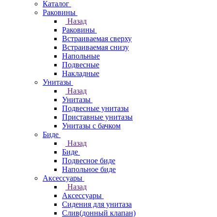
Каталог
Раковины
Назад
Раковины
Встраиваемая сверху
Встраиваемая снизу
Напольные
Подвесные
Накладные
Унитазы
Назад
Унитазы
Подвесные унитазы
Приставные унитазы
Унитазы с бачком
Биде
Назад
Биде
Подвесное биде
Напольное биде
Аксессуары
Назад
Аксессуары
Сидения для унитаза
Слив(донный клапан)