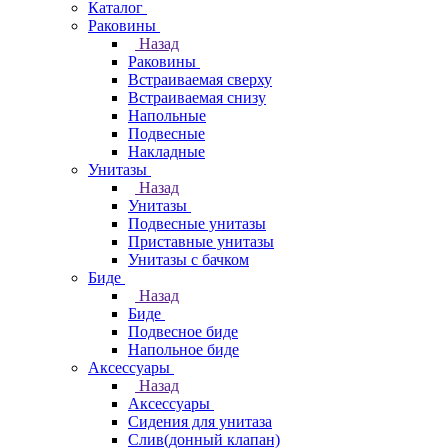
Каталог
Раковины
Назад
Раковины
Встраиваемая сверху
Встраиваемая снизу
Напольные
Подвесные
Накладные
Унитазы
Назад
Унитазы
Подвесные унитазы
Приставные унитазы
Унитазы с бачком
Биде
Назад
Биде
Подвесное биде
Напольное биде
Аксессуары
Назад
Аксессуары
Сидения для унитаза
Слив(донный клапан)