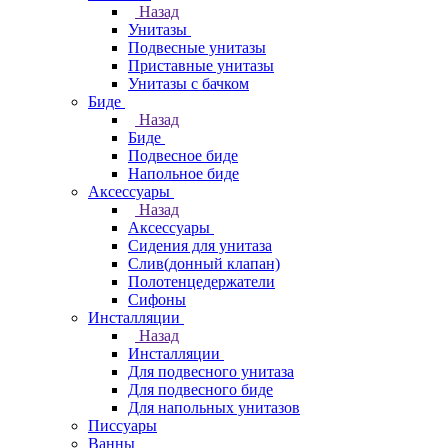
Назад
Унитазы
Подвесные унитазы
Приставные унитазы
Унитазы с бачком
Биде
Назад
Биде
Подвесное биде
Напольное биде
Аксессуары
Назад
Аксессуары
Сидения для унитаза
Слив(донный клапан)
Полотенцедержатели
Сифоны
Инсталляции
Назад
Инсталляции
Для подвесного унитаза
Для подвесного биде
Для напольных унитазов
Писсуары
Ванны