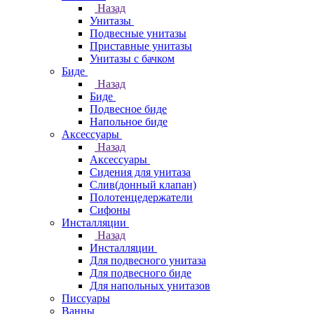
Назад
Унитазы
Подвесные унитазы
Приставные унитазы
Унитазы с бачком
Биде
Назад
Биде
Подвесное биде
Напольное биде
Аксессуары
Назад
Аксессуары
Сидения для унитаза
Слив(донный клапан)
Полотенцедержатели
Сифоны
Инсталляции
Назад
Инсталляции
Для подвесного унитаза
Для подвесного биде
Для напольных унитазов
Писсуары
Ванны