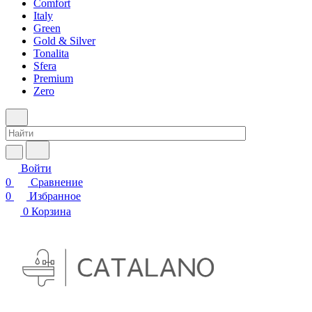
Comfort
Italy
Green
Gold & Silver
Tonalita
Sfera
Premium
Zero
Войти
0
Сравнение
0
Избранное
0
Корзина