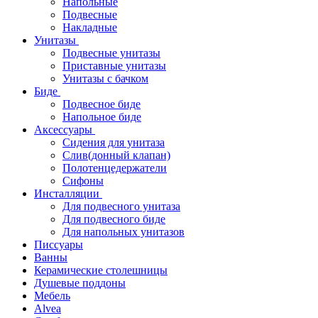
Напольные
Подвесные
Накладные
Унитазы
Подвесные унитазы
Приставные унитазы
Унитазы с бачком
Биде
Подвесное биде
Напольное биде
Аксессуары
Сидения для унитаза
Слив(донный клапан)
Полотенцедержатели
Сифоны
Инсталляции
Для подвесного унитаза
Для подвесного биде
Для напольных унитазов
Писсуары
Ванны
Керамические столешницы
Душевые поддоны
Мебель
Alvea