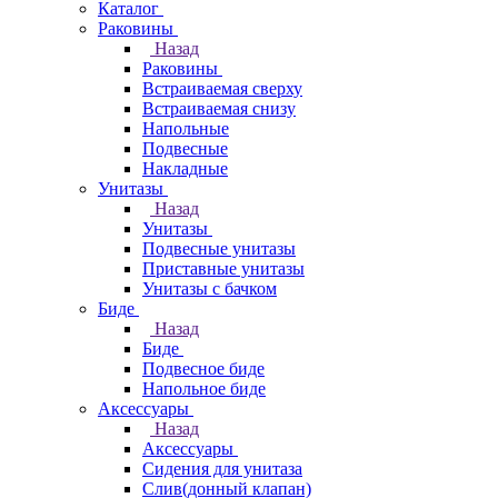
Каталог
Раковины
Назад
Раковины
Встраиваемая сверху
Встраиваемая снизу
Напольные
Подвесные
Накладные
Унитазы
Назад
Унитазы
Подвесные унитазы
Приставные унитазы
Унитазы с бачком
Биде
Назад
Биде
Подвесное биде
Напольное биде
Аксессуары
Назад
Аксессуары
Сидения для унитаза
Слив(донный клапан)