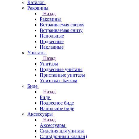
Каталог
Раковины
Назад
Раковины
Встраиваемая сверху
Встраиваемая снизу
Напольные
Подвесные
Накладные
Унитазы
Назад
Унитазы
Подвесные унитазы
Приставные унитазы
Унитазы с бачком
Биде
Назад
Биде
Подвесное биде
Напольное биде
Аксессуары
Назад
Аксессуары
Сидения для унитаза
Слив(донный клапан)