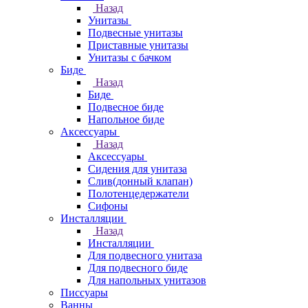
Назад
Унитазы
Подвесные унитазы
Приставные унитазы
Унитазы с бачком
Биде
Назад
Биде
Подвесное биде
Напольное биде
Аксессуары
Назад
Аксессуары
Сидения для унитаза
Слив(донный клапан)
Полотенцедержатели
Сифоны
Инсталляции
Назад
Инсталляции
Для подвесного унитаза
Для подвесного биде
Для напольных унитазов
Писсуары
Ванны