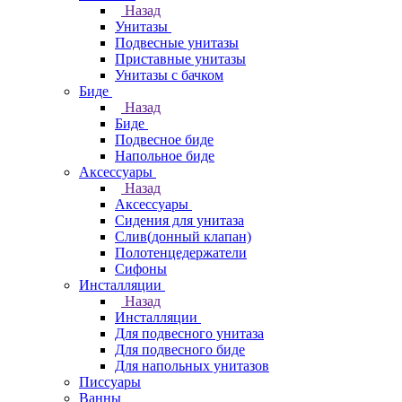
Назад
Унитазы
Подвесные унитазы
Приставные унитазы
Унитазы с бачком
Биде
Назад
Биде
Подвесное биде
Напольное биде
Аксессуары
Назад
Аксессуары
Сидения для унитаза
Слив(донный клапан)
Полотенцедержатели
Сифоны
Инсталляции
Назад
Инсталляции
Для подвесного унитаза
Для подвесного биде
Для напольных унитазов
Писсуары
Ванны