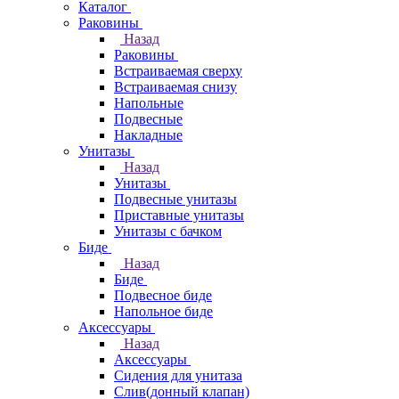
Каталог
Раковины
Назад
Раковины
Встраиваемая сверху
Встраиваемая снизу
Напольные
Подвесные
Накладные
Унитазы
Назад
Унитазы
Подвесные унитазы
Приставные унитазы
Унитазы с бачком
Биде
Назад
Биде
Подвесное биде
Напольное биде
Аксессуары
Назад
Аксессуары
Сидения для унитаза
Слив(донный клапан)