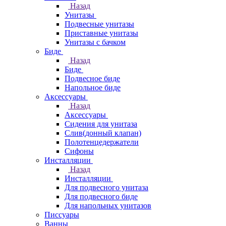
Назад
Унитазы
Подвесные унитазы
Приставные унитазы
Унитазы с бачком
Биде
Назад
Биде
Подвесное биде
Напольное биде
Аксессуары
Назад
Аксессуары
Сидения для унитаза
Слив(донный клапан)
Полотенцедержатели
Сифоны
Инсталляции
Назад
Инсталляции
Для подвесного унитаза
Для подвесного биде
Для напольных унитазов
Писсуары
Ванны