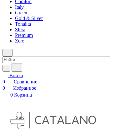
Comfort
Italy
Green
Gold & Silver
Tonalita
Sfera
Premium
Zero
Войти
0
Сравнение
0
Избранное
0
Корзина