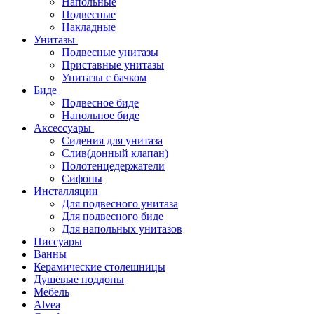
Напольные
Подвесные
Накладные
Унитазы
Подвесные унитазы
Приставные унитазы
Унитазы с бачком
Биде
Подвесное биде
Напольное биде
Аксессуары
Сидения для унитаза
Слив(донный клапан)
Полотенцедержатели
Сифоны
Инсталляции
Для подвесного унитаза
Для подвесного биде
Для напольных унитазов
Писсуары
Ванны
Керамические столешницы
Душевые поддоны
Мебель
Alvea