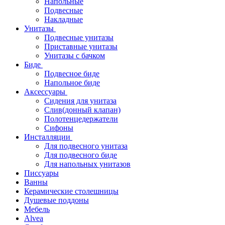
Напольные
Подвесные
Накладные
Унитазы
Подвесные унитазы
Приставные унитазы
Унитазы с бачком
Биде
Подвесное биде
Напольное биде
Аксессуары
Сидения для унитаза
Слив(донный клапан)
Полотенцедержатели
Сифоны
Инсталляции
Для подвесного унитаза
Для подвесного биде
Для напольных унитазов
Писсуары
Ванны
Керамические столешницы
Душевые поддоны
Мебель
Alvea