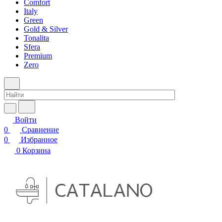
Comfort
Italy
Green
Gold & Silver
Tonalita
Sfera
Premium
Zero
Войти
0
Сравнение
0
Избранное
0
Корзина