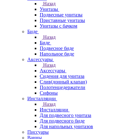
Назад
Унитазы
Подвесные унитазы
Приставные унитазы
Унитазы с бачком
Биде
Назад
Биде
Подвесное биде
Напольное биде
Аксессуары
Назад
Аксессуары
Сидения для унитаза
Слив(донный клапан)
Полотенцедержатели
Сифоны
Инсталляции
Назад
Инсталляции
Для подвесного унитаза
Для подвесного биде
Для напольных унитазов
Писсуары
Ванны