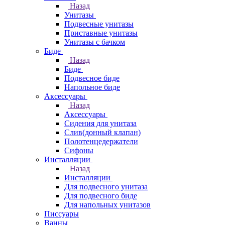
Назад
Унитазы
Подвесные унитазы
Приставные унитазы
Унитазы с бачком
Биде
Назад
Биде
Подвесное биде
Напольное биде
Аксессуары
Назад
Аксессуары
Сидения для унитаза
Слив(донный клапан)
Полотенцедержатели
Сифоны
Инсталляции
Назад
Инсталляции
Для подвесного унитаза
Для подвесного биде
Для напольных унитазов
Писсуары
Ванны