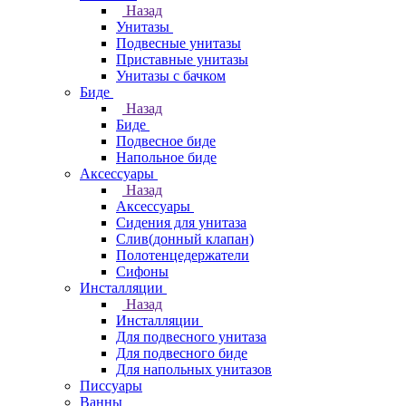
Назад
Унитазы
Подвесные унитазы
Приставные унитазы
Унитазы с бачком
Биде
Назад
Биде
Подвесное биде
Напольное биде
Аксессуары
Назад
Аксессуары
Сидения для унитаза
Слив(донный клапан)
Полотенцедержатели
Сифоны
Инсталляции
Назад
Инсталляции
Для подвесного унитаза
Для подвесного биде
Для напольных унитазов
Писсуары
Ванны