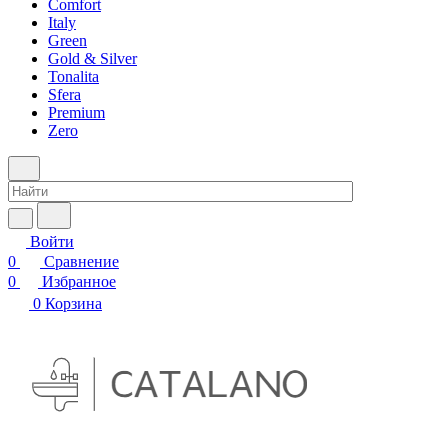
Comfort
Italy
Green
Gold & Silver
Tonalita
Sfera
Premium
Zero
Войти
0
Сравнение
0
Избранное
0
Корзина