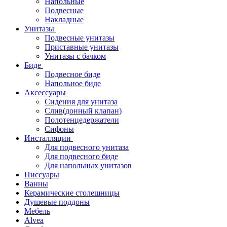
Напольные
Подвесные
Накладные
Унитазы
Подвесные унитазы
Приставные унитазы
Унитазы с бачком
Биде
Подвесное биде
Напольное биде
Аксессуары
Сидения для унитаза
Слив(донный клапан)
Полотенцедержатели
Сифоны
Инсталляции
Для подвесного унитаза
Для подвесного биде
Для напольных унитазов
Писсуары
Ванны
Керамические столешницы
Душевые поддоны
Мебель
Alvea