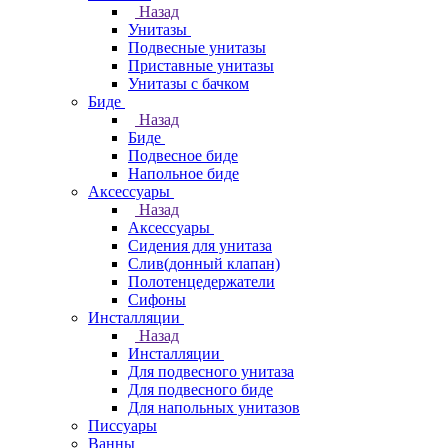
Назад
Унитазы
Подвесные унитазы
Приставные унитазы
Унитазы с бачком
Биде
Назад
Биде
Подвесное биде
Напольное биде
Аксессуары
Назад
Аксессуары
Сидения для унитаза
Слив(донный клапан)
Полотенцедержатели
Сифоны
Инсталляции
Назад
Инсталляции
Для подвесного унитаза
Для подвесного биде
Для напольных унитазов
Писсуары
Ванны