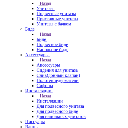
Назад
Унитазы
Подвесные унитазы
Приставные унитазы
Унитазы с бачком
Биде
Назад
Биде
Подвесное биде
Напольное биде
Аксессуары
Назад
Аксессуары
Сидения для унитаза
Слив(донный клапан)
Полотенцедержатели
Сифоны
Инсталляции
Назад
Инсталляции
Для подвесного унитаза
Для подвесного биде
Для напольных унитазов
Писсуары
Ванны