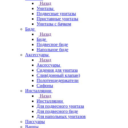
Назад
Унитазы
Подвесные унитазы
Приставные унитазы
Унитазы с бачком
Биде
Назад
Биде
Подвесное биде
Напольное биде
Аксессуары
Назад
Аксессуары
Сидения для унитаза
Слив(донный клапан)
Полотенцедержатели
Сифоны
Инсталляции
Назад
Инсталляции
Для подвесного унитаза
Для подвесного биде
Для напольных унитазов
Писсуары
Ванны