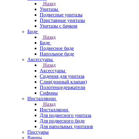
Назад
Унитазы
Подвесные унитазы
Приставные унитазы
Унитазы с бачком
Биде
Назад
Биде
Подвесное биде
Напольное биде
Аксессуары
Назад
Аксессуары
Сидения для унитаза
Слив(донный клапан)
Полотенцедержатели
Сифоны
Инсталляции
Назад
Инсталляции
Для подвесного унитаза
Для подвесного биде
Для напольных унитазов
Писсуары
Ванны