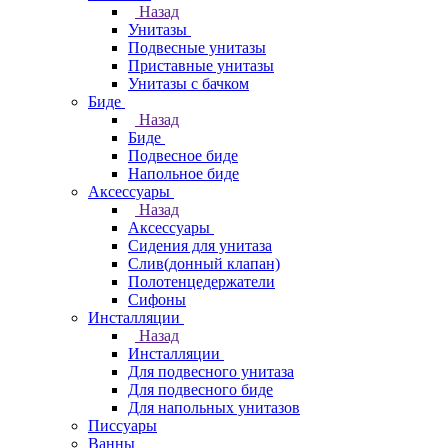
Назад
Унитазы
Подвесные унитазы
Приставные унитазы
Унитазы с бачком
Биде
Назад
Биде
Подвесное биде
Напольное биде
Аксессуары
Назад
Аксессуары
Сидения для унитаза
Слив(донный клапан)
Полотенцедержатели
Сифоны
Инсталляции
Назад
Инсталляции
Для подвесного унитаза
Для подвесного биде
Для напольных унитазов
Писсуары
Ванны