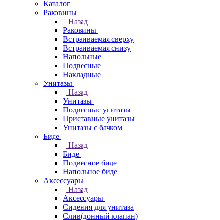
Каталог
Раковины
Назад
Раковины
Встраиваемая сверху
Встраиваемая снизу
Напольные
Подвесные
Накладные
Унитазы
Назад
Унитазы
Подвесные унитазы
Приставные унитазы
Унитазы с бачком
Биде
Назад
Биде
Подвесное биде
Напольное биде
Аксессуары
Назад
Аксессуары
Сидения для унитаза
Слив(донный клапан)