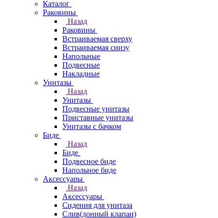
Каталог
Раковины
Назад
Раковины
Встраиваемая сверху
Встраиваемая снизу
Напольные
Подвесные
Накладные
Унитазы
Назад
Унитазы
Подвесные унитазы
Приставные унитазы
Унитазы с бачком
Биде
Назад
Биде
Подвесное биде
Напольное биде
Аксессуары
Назад
Аксессуары
Сидения для унитаза
Слив(донный клапан)