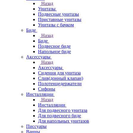
Назад
Унитазы
Подвесные унитазы
Приставные унитазы
Унитазы с бачком
Биде
Назад
Биде
Подвесное биде
Напольное биде
Аксессуары
Назад
Аксессуары
Сидения для унитаза
Слив(донный клапан)
Полотенцедержатели
Сифоны
Инсталляции
Назад
Инсталляции
Для подвесного унитаза
Для подвесного биде
Для напольных унитазов
Писсуары
Ванны