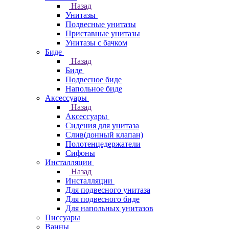
Назад
Унитазы
Подвесные унитазы
Приставные унитазы
Унитазы с бачком
Биде
Назад
Биде
Подвесное биде
Напольное биде
Аксессуары
Назад
Аксессуары
Сидения для унитаза
Слив(донный клапан)
Полотенцедержатели
Сифоны
Инсталляции
Назад
Инсталляции
Для подвесного унитаза
Для подвесного биде
Для напольных унитазов
Писсуары
Ванны