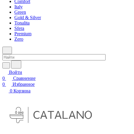
Comfort
Italy
Green
Gold & Silver
Tonalita
Sfera
Premium
Zero
Войти
0
Сравнение
0
Избранное
0
Корзина