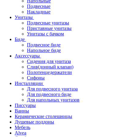
Напольные
Подвесные
Накладные
Унитазы
Подвесные унитазы
Приставные унитазы
Унитазы с бачком
Биде
Подвесное биде
Напольное биде
Аксессуары
Сидения для унитаза
Слив(донный клапан)
Полотенцедержатели
Сифоны
Инсталляции
Для подвесного унитаза
Для подвесного биде
Для напольных унитазов
Писсуары
Ванны
Керамические столешницы
Душевые поддоны
Мебель
Alvea