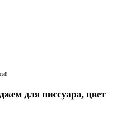
евый
жем для писсуара, цвет