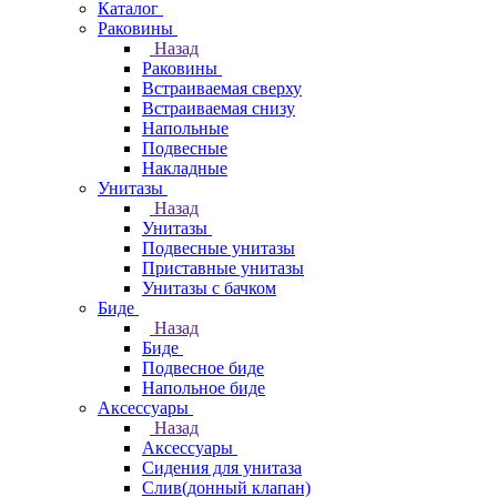
Каталог
Раковины
Назад
Раковины
Встраиваемая сверху
Встраиваемая снизу
Напольные
Подвесные
Накладные
Унитазы
Назад
Унитазы
Подвесные унитазы
Приставные унитазы
Унитазы с бачком
Биде
Назад
Биде
Подвесное биде
Напольное биде
Аксессуары
Назад
Аксессуары
Сидения для унитаза
Слив(донный клапан)