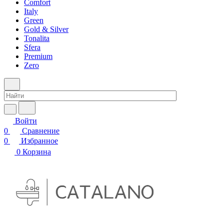
Comfort
Italy
Green
Gold & Silver
Tonalita
Sfera
Premium
Zero
Войти
0
Сравнение
0
Избранное
0
Корзина