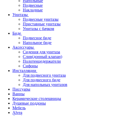
Напольные
Подвесные
Накладные
Унитазы
Подвесные унитазы
Приставные унитазы
Унитазы с бачком
Биде
Подвесное биде
Напольное биде
Аксессуары
Сидения для унитаза
Слив(донный клапан)
Полотенцедержатели
Сифоны
Инсталляции
Для подвесного унитаза
Для подвесного биде
Для напольных унитазов
Писсуары
Ванны
Керамические столешницы
Душевые поддоны
Мебель
Alvea