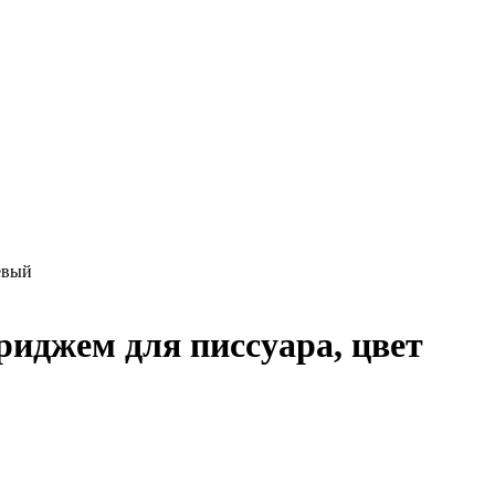
евый
иджем для писсуара, цвет