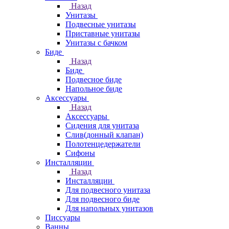
Назад
Унитазы
Подвесные унитазы
Приставные унитазы
Унитазы с бачком
Биде
Назад
Биде
Подвесное биде
Напольное биде
Аксессуары
Назад
Аксессуары
Сидения для унитаза
Слив(донный клапан)
Полотенцедержатели
Сифоны
Инсталляции
Назад
Инсталляции
Для подвесного унитаза
Для подвесного биде
Для напольных унитазов
Писсуары
Ванны