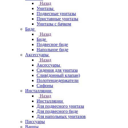
Назад
Унитазы
Подвесные унитазы
Приставные унитазы
Унитазы с бачком
Биде
Назад
Биде
Подвесное биде
Напольное биде
Аксессуары
Назад
Аксессуары
Сидения для унитаза
Слив(донный клапан)
Полотенцедержатели
Сифоны
Инсталляции
Назад
Инсталляции
Для подвесного унитаза
Для подвесного биде
Для напольных унитазов
Писсуары
Ванны