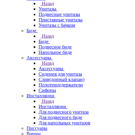
Назад
Унитазы
Подвесные унитазы
Приставные унитазы
Унитазы с бачком
Биде
Назад
Биде
Подвесное биде
Напольное биде
Аксессуары
Назад
Аксессуары
Сидения для унитаза
Слив(донный клапан)
Полотенцедержатели
Сифоны
Инсталляции
Назад
Инсталляции
Для подвесного унитаза
Для подвесного биде
Для напольных унитазов
Писсуары
Ванны