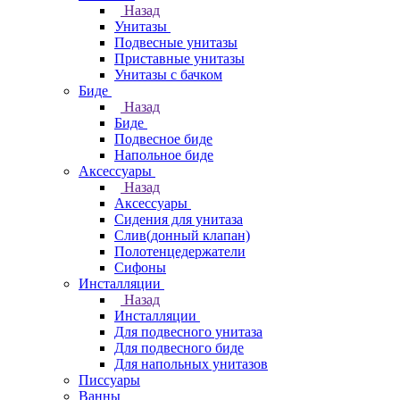
Назад
Унитазы
Подвесные унитазы
Приставные унитазы
Унитазы с бачком
Биде
Назад
Биде
Подвесное биде
Напольное биде
Аксессуары
Назад
Аксессуары
Сидения для унитаза
Слив(донный клапан)
Полотенцедержатели
Сифоны
Инсталляции
Назад
Инсталляции
Для подвесного унитаза
Для подвесного биде
Для напольных унитазов
Писсуары
Ванны