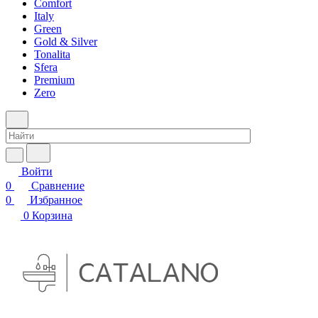
Comfort
Italy
Green
Gold & Silver
Tonalita
Sfera
Premium
Zero
Войти
0
Сравнение
0
Избранное
0
Корзина