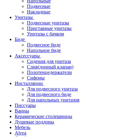
Напольные
Подвесные
Накладные
Унитазы
Подвесные унитазы
Приставные унитазы
Унитазы с бачком
Биде
Подвесное биде
Напольное биде
Аксессуары
Сидения для унитаза
Слив(донный клапан)
Полотенцедержатели
Сифоны
Инсталляции
Для подвесного унитаза
Для подвесного биде
Для напольных унитазов
Писсуары
Ванны
Керамические столешницы
Душевые поддоны
Мебель
Alvea