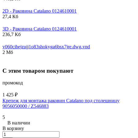
2D - Раковина
Catalano
0124610001
27,4 Кб
3D - Раковина
Catalano
0124610001
236,7 Кб
v060cibejzujj1o83shokyga6bsx7jre.dwg.vnd
2 Мб
С этим товаром покупают
промокод
1 425 ₽
Крепеж для монтажа раковин Catalano под столешницу
9056050000 / Z546883
5
В наличии
В корзину