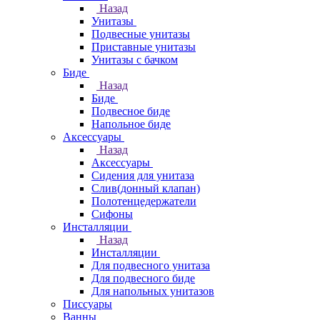
Назад
Унитазы
Подвесные унитазы
Приставные унитазы
Унитазы с бачком
Биде
Назад
Биде
Подвесное биде
Напольное биде
Аксессуары
Назад
Аксессуары
Сидения для унитаза
Слив(донный клапан)
Полотенцедержатели
Сифоны
Инсталляции
Назад
Инсталляции
Для подвесного унитаза
Для подвесного биде
Для напольных унитазов
Писсуары
Ванны