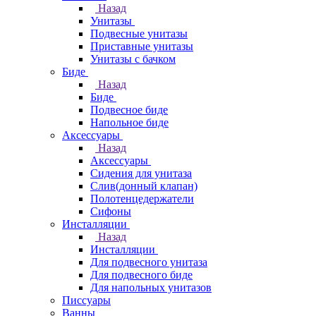
Назад
Унитазы
Подвесные унитазы
Приставные унитазы
Унитазы с бачком
Биде
Назад
Биде
Подвесное биде
Напольное биде
Аксессуары
Назад
Аксессуары
Сидения для унитаза
Слив(донный клапан)
Полотенцедержатели
Сифоны
Инсталляции
Назад
Инсталляции
Для подвесного унитаза
Для подвесного биде
Для напольных унитазов
Писсуары
Ванны