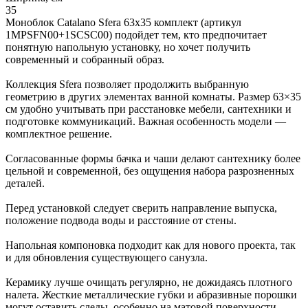
35
Моноблок Catalano Sfera 63x35 комплект (артикул
1MPSFN00+1SCSC00) подойдет тем, кто предпочитает
понятную напольную установку, но хочет получить
современный и собранный образ.
Коллекция Sfera позволяет продолжить выбранную
геометрию в других элементах ванной комнаты. Размер 63×35
см удобно учитывать при расстановке мебели, сантехники и
подготовке коммуникаций. Важная особенность модели —
комплектное решение.
Согласованные формы бачка и чаши делают сантехнику более
цельной и современной, без ощущения набора разрозненных
деталей.
Перед установкой следует сверить направление выпуска,
положение подвода воды и расстояние от стены.
Напольная компоновка подходит как для нового проекта, так
и для обновления существующего санузла.
Керамику лучше очищать регулярно, не дожидаясь плотного
налета. Жесткие металлические губки и абразивные порошки
могут оставить следы, особенно на матовой поверхности.