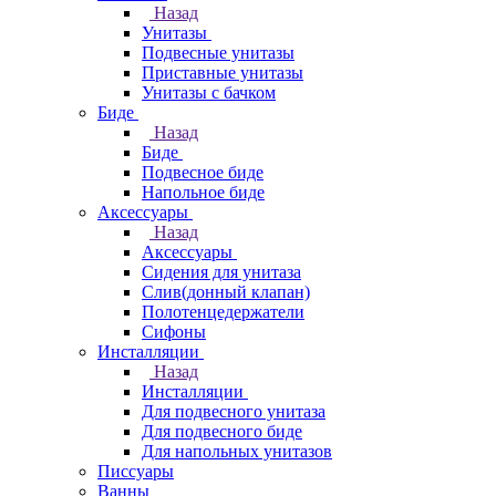
Назад
Унитазы
Подвесные унитазы
Приставные унитазы
Унитазы с бачком
Биде
Назад
Биде
Подвесное биде
Напольное биде
Аксессуары
Назад
Аксессуары
Сидения для унитаза
Слив(донный клапан)
Полотенцедержатели
Сифоны
Инсталляции
Назад
Инсталляции
Для подвесного унитаза
Для подвесного биде
Для напольных унитазов
Писсуары
Ванны