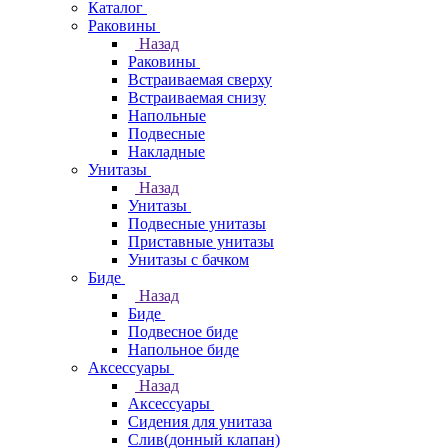
Каталог
Раковины
Назад
Раковины
Встраиваемая сверху
Встраиваемая снизу
Напольные
Подвесные
Накладные
Унитазы
Назад
Унитазы
Подвесные унитазы
Приставные унитазы
Унитазы с бачком
Биде
Назад
Биде
Подвесное биде
Напольное биде
Аксессуары
Назад
Аксессуары
Сидения для унитаза
Слив(донный клапан)